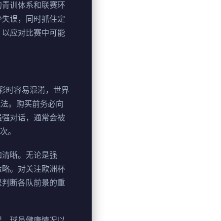
的青训体系和联赛环
少失误，同时抓住定
，以应对比赛中可能
购彩时容易混淆，世界
玩法。购买前务必向
强强对话，通常会被
场次。
加清晰。无论是强
策略。对关注欧洲杯
是判断各队前景的重
展、球员健康情况以