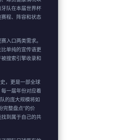
萄牙队在本届世界杯
绕赛程、阵容和状态
观赛入口两类需求。
往比单纯的宣传语更
于被搜索引擎收录和
张史，更是一部全球
，每一届年份对应着
球队的庞大规模将如
份完整盘点”的价
能找到属于自己的共