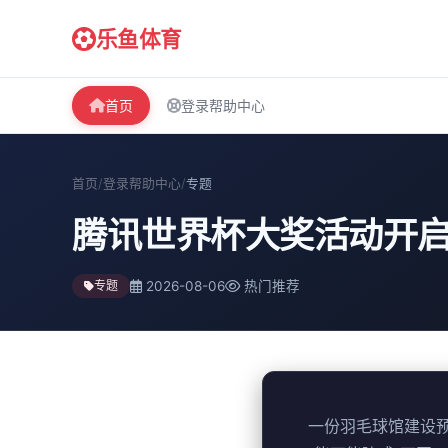
乐鱼体育
首页
登录帮助中心
首页
/
登录帮助中心
/
专题
腾讯世界杯大奖活动开启
专题
2026-08-06
热门推荐
一份羽毛球馆建设