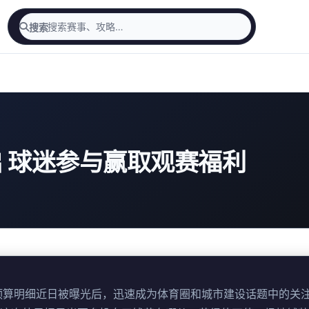
搜索
 球迷参与赢取观赛福利
预算明细近日被曝光后，迅速成为体育圈和城市建设话题中的关