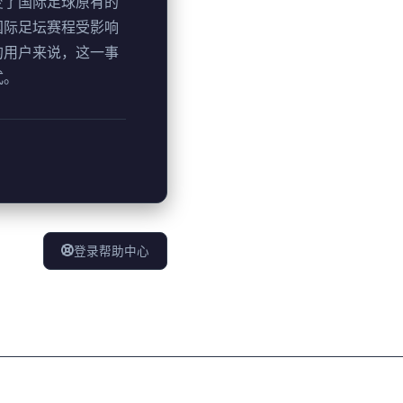
变了国际足球原有的
国际足坛赛程受影响
的用户来说，这一事
式。
登录帮助中心