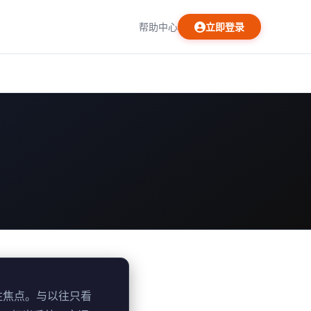
帮助中心
立即登录
注焦点。与以往只看