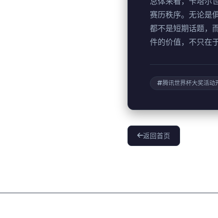
总体来看，卡塔尔
赛历秩序。无论是
都不是短期话题，
件的价值，不只在
腾讯世界杯大奖活动
返回首页