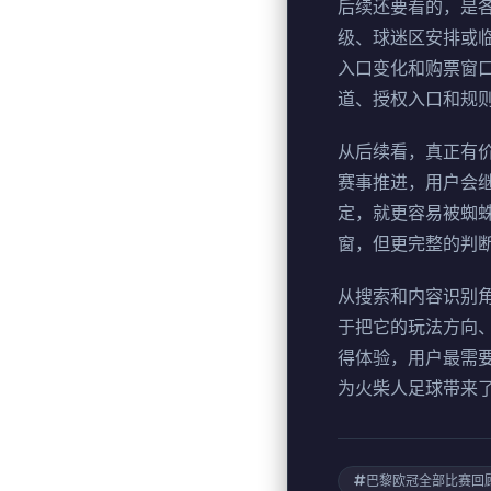
后续还要看的，是
级、球迷区安排或
入口变化和购票窗
道、授权入口和规
从后续看，真正有
赛事推进，用户会
定，就更容易被蜘
窗，但更完整的判
从搜索和内容识别角
于把它的玩法方向
得体验，用户最需
为火柴人足球带来
巴黎欧冠全部比赛回