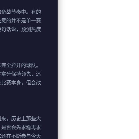
的备战节奏中。有的
在意的并不是单一赛
换句话说，预测热度
未完全拉开的球队。
定拿分保持领先，还
变比赛本身，但会改
到来，历史上那些大
、是否会先求稳再求
它还在不断参与今天