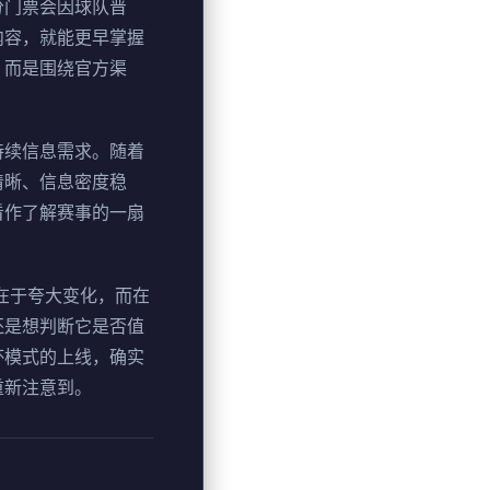
分门票会因球队晋
内容，就能更早掌握
，而是围绕官方渠
持续信息需求。随着
清晰、信息密度稳
看作了解赛事的一扇
在于夸大变化，而在
还是想判断它是否值
杯模式的上线，确实
重新注意到。