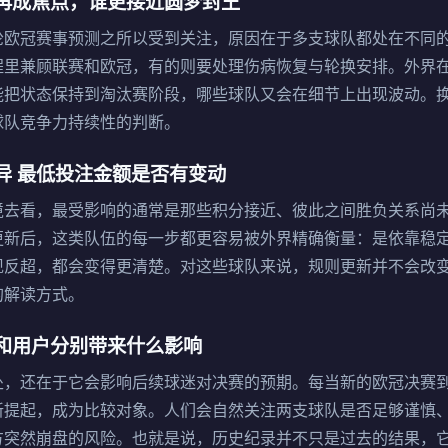
再成焦点，谁更接近圆梦封王
轮欧冠赛事预测之所以受到关注，原因在于多支球队都处在不同
程里兼顾联赛和欧冠，有的则要处理伤病恢复与轮换安排。外界
能把状态保持到淘汰赛阶段，哪些球队又会在细节上出现波动。
球队竞争力持续性的判断。
异 最低投注金额是否有变动
境去看，最受影响的通常是那些积分接近、彼此之间胜负关系尚
更新后，这类队伍的每一步都更容易被外界精确衡量：是依靠稳
现反超，都会变得更清楚。对这些球队来说，规则更新并不会改
的解读方式。
和用户分别带来什么影响
处，还在于它会影响后续球迷对决赛的预期。每当新的欧冠决赛
新提起，成为比较对象。人们会自然关注两支球队是否足够谨慎
方突然崩盘的风险。也就是说，历史纪录并不只是过去的结果，