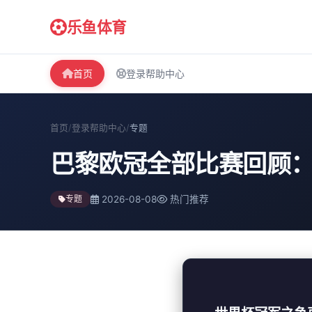
乐鱼体育
首页
登录帮助中心
首页
/
登录帮助中心
/
专题
巴黎欧冠全部比赛回顾
专题
2026-08-08
热门推荐