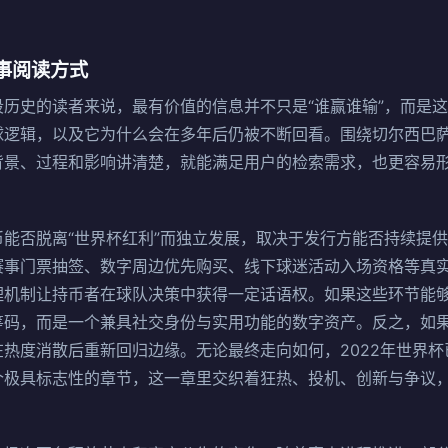
事阅读方式
历史的读者来说，最有价值的信息并不只是“谁赢谁输”，而是
逻辑，以及它为什么会在多年后仍被不断回看。围绕切尔西巴萨2
背景、过程和影响讲清楚，就能满足用户的检索需求，也更容易
能否脱离“世界杯红利”而独立发展，取决于发行方能否持续提
赛事门票抽签、数字周边优先购买、线下球迷活动入场资格等真
理机制让持币者在球队决策中获得一定话语权。如果这些环节能
筹码，而是一个兼具社交身份与实用功能的数字资产。反之，如
热度消散后重新回归边缘。无论最终走向如何，2022年世界
个极具标志性的章节，这一章里交织着狂热、投机、创新与争议