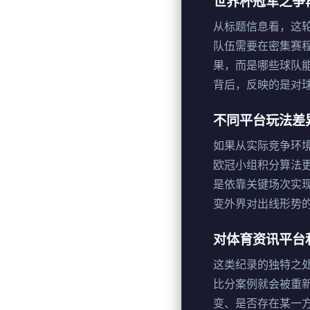
世界杯冠军之争
从标题信息看，这
队伍需要在密集赛
果，而是哪些球队
背后，反映的是对
不同平台玩法差
如果从实际竞争环
欧冠小组积分算法
是依靠关键场次实
变外界对出线形势
对体育资讯平台
这类纪录的独特之
比分案例就会被重
变、是否存在某一