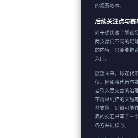
的观赛叙事。
后续关注点与赛
对于想快速了解这段
两支豪门不同的足球
的内容，只要能把
入口。
展望未来，球迷代币
值。例如将代币与
者引入更完善的治
不再是纯粹的交易
益支撑，则很可能在
界的交汇书写了一
各方共同续写。