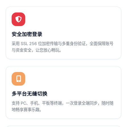
安全加密登录
采用 SSL 256 位加密传输与多重身份验证，全面保障账号
与资金安全，让您放心畅玩。
多平台无缝切换
支持 PC、手机、平板等终端，一次登录全端同步，随时随
地畅享赛事乐趣。