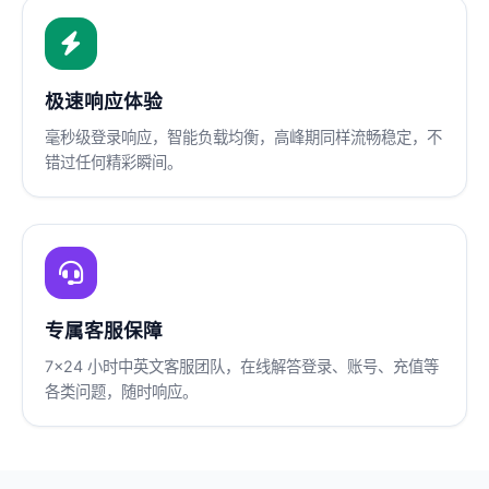
极速响应体验
毫秒级登录响应，智能负载均衡，高峰期同样流畅稳定，不
错过任何精彩瞬间。
专属客服保障
7×24 小时中英文客服团队，在线解答登录、账号、充值等
各类问题，随时响应。