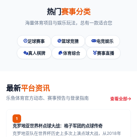
热门
赛事分类
海量体育项目与娱乐玩法，总有一款适合您
足球赛事
篮球竞猜
电竞娱乐
真人棋牌
体育综合
赛事直播
最新
平台资讯
乐鱼体育官方动态、赛事预告与登录指南
查看全部
1
克罗地亚世界杯点球大战：格子军团的点球传奇
克罗地亚队在世界杯历史上多次上演点球大战，从2018年