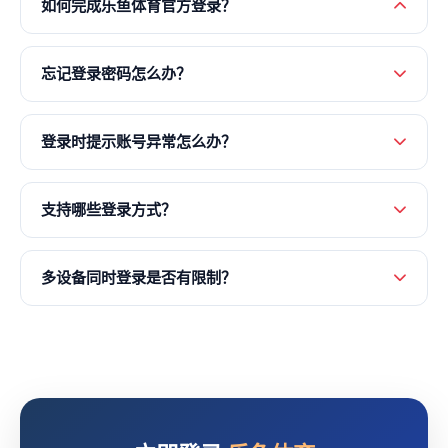
如何完成乐鱼体育官方登录？
忘记登录密码怎么办？
登录时提示账号异常怎么办？
支持哪些登录方式？
多设备同时登录是否有限制？