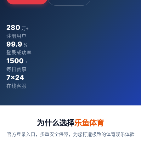
280
万+
注册用户
99.9
%
登录成功率
1500
+
每日赛事
7×24
在线客服
为什么选择
乐鱼体育
官方登录入口，多重安全保障，为您打造极致的体育娱乐体验