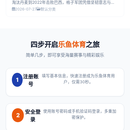
淘汰丹麦到2022年击败巴西，格子军团凭借坚韧意志与精
准射术书写传奇。本文回顾经典点球战役，分析成功秘诀。
2026-07-27
默认分类
四步开启
乐鱼体育
之旅
简单几步，即可享受海量赛事与精彩娱乐
注册账
填写基本信息，快速注册成为乐鱼体育用
户，仅需30秒。
号
安全登
使用账号密码或手机验证码登录，多重加
密保护。
录